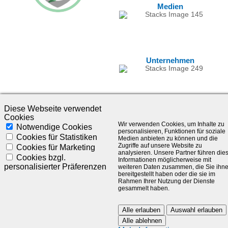
Medien
Unternehmen
Diese Webseite verwendet
Cookies
Wir verwenden Cookies, um Inhalte zu
Notwendige Cookies
personalisieren, Funktionen für soziale
Cookies für Statistiken
Medien anbieten zu können und die
Zugriffe auf unsere Website zu
Cookies für Marketing
analysieren. Unsere Partner führen die
©1985-2025 - SLC Management GmbH |
Impressum
Cookies bzgl.
Informationen möglicherweise mit
personalisierter Präferenzen
weiteren Daten zusammen, die Sie ihn
Visionär. Kompetent. Leidenschaftlich.
bereitgestellt haben oder die sie im
Rahmen Ihrer Nutzung der Dienste
gesammelt haben.
Treten Sie in Kontakt mit uns und bleiben Sie auf dem Laufenden:
Alle erlauben
Auswahl erlauben
Alle ablehnen