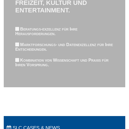
FREIZEIT, KULTUR UND
ENTERTAINMENT.
Beratungs-exzellenz für Ihre
Herausforderungen.
Marktforschungs- und Datenexzellenz für Ihre
Entscheidungen.
Kombination von Wissenschaft und Praxis für
Ihren Vorsprung.
SLC CASES & NEWS.