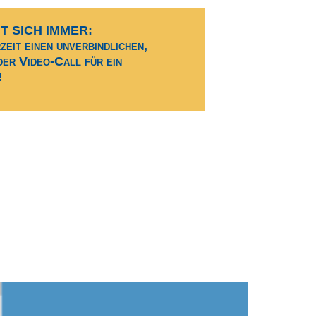
 SICH IMMER:
zeit einen unverbindlichen,
er Video-Call für ein
!