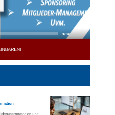
00:00
INBAREN!
ormation
lisierungsstrategien und