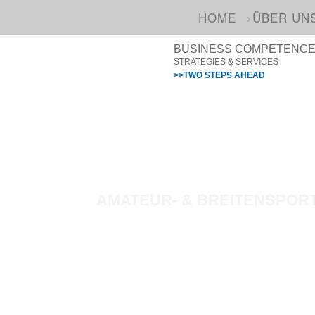
HOME
ÜBER UN
BUSINESS COMPETENCE I
STRATEGIES & SERVICES
>>TWO STEPS AHEAD
AMATEUR- & BREITENSPOR
Das Leistungsportfolio der SLC für A