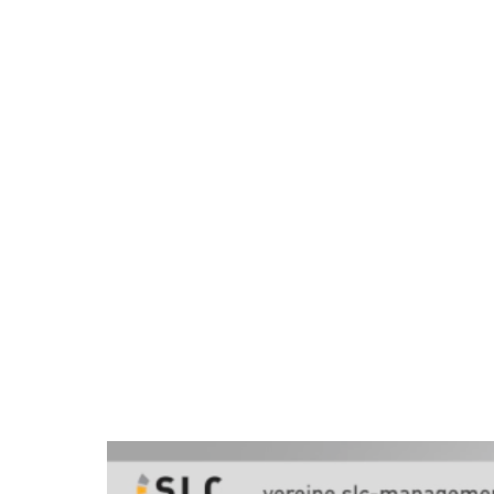
Das Rückgrat des Sports und der
Vereine. Was kann in der Digitali
und im modernen Vereinsmanageme
Welche Finanzierungslösungen gi
Organisations- und Prozessstrukt
werden? Wie kann das Mitgliede
verbessert werden?
Wir sind für Sie da, um Sie bei die
Herausforderungen zu unterstütz