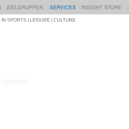
S
ZIELGRUPPEN
SERVICES
INSIGHT STORE
N SPORTS | LEISURE | CULTURE
TVEREINE
mateur- und Breitensportvereine.