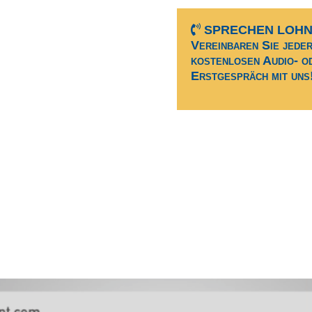
 Gesundheit: unsere
SPRECHEN LOHNT
sierung, im Sponsoring
Vereinbaren Sie jeder
nt getan werden?
kostenlosen Audio- od
bt es? Wie können
Erstgespräch mit uns
uren optimiert
rmanagement
sen
en:
Video
Player