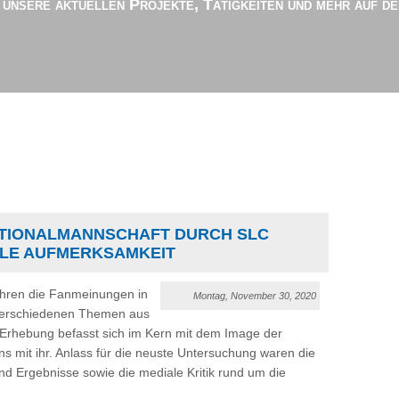
r unsere aktuellen Projekte, Tätigkeiten und mehr auf d
TIONALMANNSCHAFT DURCH SLC
LE AUFMERKSAMKEIT
ahren die Fanmeinungen in
Montag, November 30, 2020
 verschiedenen Themen aus
te Erhebung befasst sich im Kern mit dem Image der
ns mit ihr. Anlass für die neuste Untersuchung waren die
nd Ergebnisse sowie die mediale Kritik rund um die