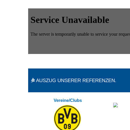
AUSZUG UNSERER REFERENZEN.
Vereine/Clubs