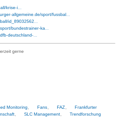
l/krise-i...
rger-allgemeine.de/sport/fussbal...
sball/id_89032562...
sport/bundestrainer-ka...
fb-deutschland-...
erzeit gerne
ed Monitoring
,
Fans
,
FAZ
,
Frankfurter
nschaft
,
SLC Management
,
Trendforschung