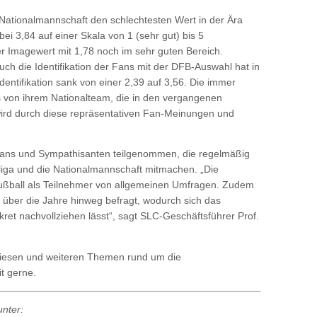
Nationalmannschaft den schlechtesten Wert in der Ära
ei 3,84 auf einer Skala von 1 (sehr gut) bis 5
er Imagewert mit 1,78 noch im sehr guten Bereich.
uch die Identifikation der Fans mit der DFB-Auswahl hat in
dentifikation sank von einer 2,39 auf 3,56. Die immer
 von ihrem Nationalteam, die in den vergangenen
 wird durch diese repräsentativen Fan-Meinungen und
Fans und Sympathisanten teilgenommen, die regelmäßig
liga und die Nationalmannschaft mitmachen. „Die
Fußball als Teilnehmer von allgemeinen Umfragen. Zudem
ch über die Jahre hinweg befragt, wodurch sich das
ret nachvollziehen lässt“, sagt SLC-Geschäftsführer Prof.
diesen und weiteren Themen rund um die
t gerne.
unter: