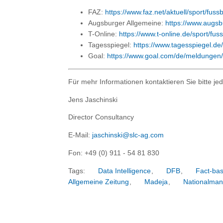
FAZ:
https://www.faz.net/aktuell/sport/fussbal
Augsburger Allgemeine:
https://www.augsbu
T-Online:
https://www.t-online.de/sport/fus
Tagesspiegel:
https://www.tagesspiegel.de/
Goal:
https://www.goal.com/de/meldungen/d
Für mehr Informationen kontaktieren Sie bitte jed
Jens Jaschinski
Director Consultancy
E-Mail:
jaschinski@slc-ag.com
Fon: +49 (0) 911 - 54 81 830
Tags:
Data Intelligence
,
DFB
,
Fact-bas
Allgemeine Zeitung
,
Madeja
,
Nationalman