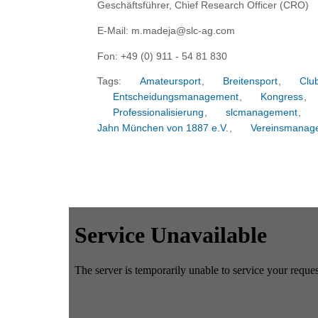
Geschäftsführer, Chief Research Officer (CRO)
E-Mail: m.madeja@slc-ag.com
Fon: +49 (0) 911 - 54 81 830
Tags:
Amateursport
,
Breitensport
,
Clu
Entscheidungsmanagement
,
Kongress
,
Professionalisierung
,
slcmanagement
,
Jahn München von 1887 e.V.
,
Vereinsmanag