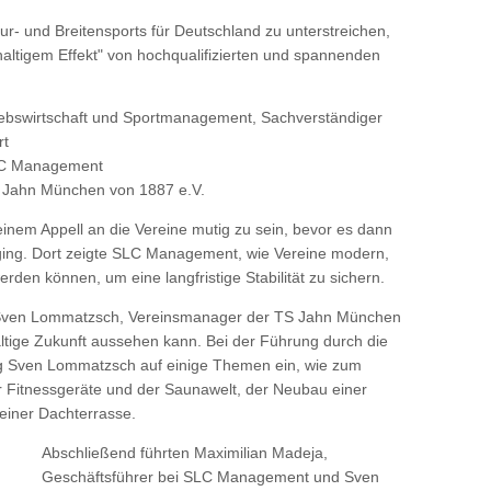
- und Breitensports für Deutschland zu unterstreichen,
ltigem Effekt" von hochqualifizierten und spannenden
triebswirtschaft und Sportmanagement, Sachverständiger
rt
SLC Management
Jahn München von 1887 e.V.
einem Appell an die Vereine mutig zu sein, bevor es dann
ging. Dort zeigte SLC Management, wie Vereine modern,
erden können, um eine langfristige Stabilität zu sichern.
 Sven Lommatzsch, Vereinsmanager der TS Jahn München
haltige Zukunft aussehen kann. Bei der Führung durch die
g Sven Lommatzsch auf einige Themen ein, wie zum
er Fitnessgeräte und der Saunawelt, der Neubau einer
einer Dachterrasse.
Abschließend führten Maximilian Madeja,
Geschäftsführer bei SLC Management und Sven