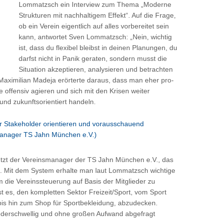
Lommatzsch ein Interview zum Thema „Moderne
Strukturen mit nachhaltigem Effekt“. Auf die Frage,
ob ein Verein eigentlich auf alles vorbereitet sein
kann, antwortet Sven Lommatzsch: „Nein, wichtig
ist, dass du flexibel bleibst in deinen Planungen, du
darfst nicht in Panik geraten, sondern musst die
Situation akzeptieren, analysieren und betrachten
 Maximilian Madeja erörterte daraus, dass man eher pro-
die offensiv agieren und sich mit den Krisen weiter
 und zukunftsorientiert handeln.
 Stakeholder orientieren und vorausschauend
anager TS Jahn München e.V.)
tzt der Vereinsmanager der TS Jahn München e.V., das
 Mit dem System erhalte man laut Lommatzsch wichtige
m die Vereinssteuerung auf Basis der Mitglieder zu
st es, den kompletten Sektor Freizeit/Sport, vom Sport
bis hin zum Shop für Sportbekleidung, abzudecken.
iederschwellig und ohne großen Aufwand abgefragt