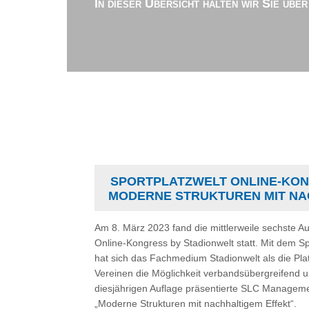
In dieser Übersicht halten wir Sie übe
SPORTPLATZWELT ONLINE-KONG
MODERNE STRUKTUREN MIT NA
Am 8. März 2023 fand die mittlerweile sechste Au
Online-Kongress by Stadionwelt statt. Mit dem S
hat sich das Fachmedium Stadionwelt als die Plat
Vereinen die Möglichkeit verbandsübergreifen
diesjährigen Auflage präsentierte SLC Managemen
„Moderne Strukturen mit nachhaltigem Effekt“.