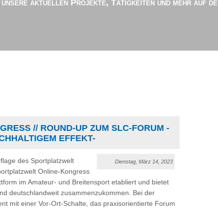
r unsere aktuellen Projekte, Tätigkeiten und mehr auf d
RESS // ROUND-UP ZUM SLC-FORUM -
CHHALTIGEM EFFEKT-
flage des Sportplatzwelt
Dienstag, März 14, 2023
portplatzwelt Online-Kongress
tform im Amateur- und Breitensport etabliert und bietet
d und deutschlandweit zusammenzukommen. Bei der
t mit einer Vor-Ort-Schalte, das praxisorientierte Forum