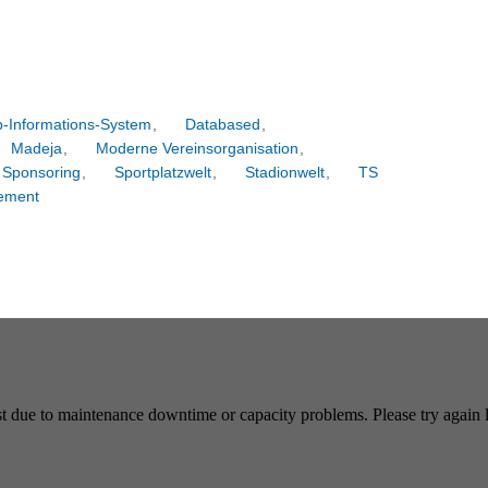
b-Informations-System
,
Databased
,
Madeja
,
Moderne Vereinsorganisation
,
Sponsoring
,
Sportplatzwelt
,
Stadionwelt
,
TS
ement