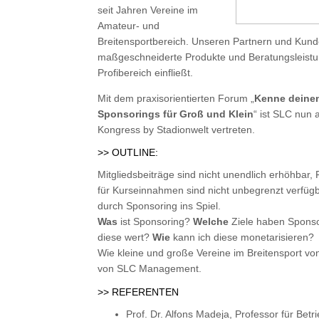
seit Jahren Vereine im
Amateur- und
Breitensportbereich. Unseren Partnern und Kun
maßgeschneiderte Produkte und Beratungsleistun
Profibereich einfließt.
Mit dem praxisorientierten Forum „
Kenne deinen
Sponsorings für Groß und Klein
“ ist SLC nun 
Kongress by Stadionwelt vertreten.
>> OUTLINE:
Mitgliedsbeiträge sind nicht unendlich erhöhbar, 
für Kurseinnahmen sind nicht unbegrenzt verfü
durch Sponsoring ins Spiel.
Was
ist Sponsoring?
Welche
Ziele haben Spons
diese wert?
Wie
kann ich diese monetarisieren?
Wie kleine und große Vereine im Breitensport von
von SLC Management.
>> REFERENTEN
Prof. Dr. Alfons Madeja, Professor für Be