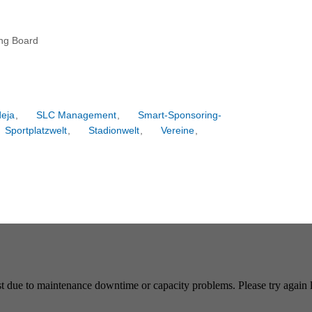
ing Board
eja
,
SLC Management
,
Smart-Sponsoring-
Sportplatzwelt
,
Stadionwelt
,
Vereine
,