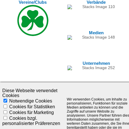
Vereine/Clubs
Verbände
Medien
Unternehmen
Diese Webseite verwendet
Cookies
Wir verwenden Cookies, um Inhalte zu
Notwendige Cookies
personalisieren, Funktionen für soziale
Cookies für Statistiken
Medien anbieten zu können und die
Zugriffe auf unsere Website zu
Cookies für Marketing
analysieren. Unsere Partner führen die
©1985-2025 - SLC Management GmbH |
Impressum
Cookies bzgl.
Informationen möglicherweise mit
personalisierter Präferenzen
weiteren Daten zusammen, die Sie ihn
Visionär. Kompetent. Leidenschaftlich.
bereitgestellt haben oder die sie im