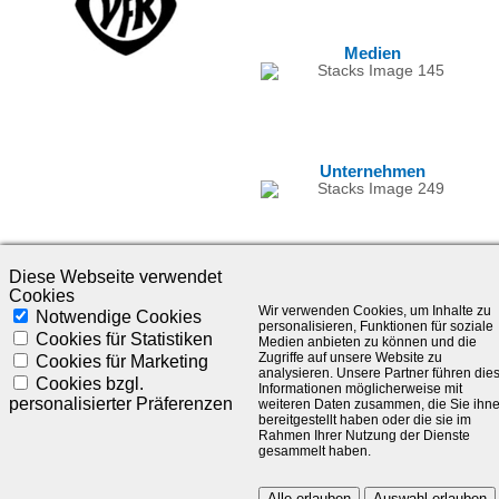
Medien
Unternehmen
Diese Webseite verwendet
Cookies
Wir verwenden Cookies, um Inhalte zu
Notwendige Cookies
personalisieren, Funktionen für soziale
Cookies für Statistiken
Medien anbieten zu können und die
Zugriffe auf unsere Website zu
Cookies für Marketing
analysieren. Unsere Partner führen die
©1985-2025 - SLC Management GmbH |
Impressum
Cookies bzgl.
Informationen möglicherweise mit
personalisierter Präferenzen
weiteren Daten zusammen, die Sie ihn
Visionär. Kompetent. Leidenschaftlich.
bereitgestellt haben oder die sie im
Rahmen Ihrer Nutzung der Dienste
gesammelt haben.
Treten Sie in Kontakt mit uns und bleiben Sie auf dem Laufenden:
Alle erlauben
Auswahl erlauben