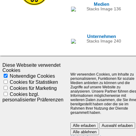
Medien
Unternehmen
Diese Webseite verwendet
Cookies
Wir verwenden Cookies, um Inhalte zu
Notwendige Cookies
personalisieren, Funktionen für soziale
Cookies für Statistiken
Medien anbieten zu können und die
Zugriffe auf unsere Website zu
Cookies für Marketing
analysieren. Unsere Partner führen die
©1985-2025 - SLC Management GmbH |
Impressum
Cookies bzgl.
Informationen möglicherweise mit
personalisierter Präferenzen
weiteren Daten zusammen, die Sie ihn
Visionär. Kompetent. Leidenschaftlich.
bereitgestellt haben oder die sie im
Rahmen Ihrer Nutzung der Dienste
gesammelt haben.
Treten Sie in Kontakt mit uns und bleiben Sie auf dem Laufenden:
Alle erlauben
Auswahl erlauben
Alle ablehnen