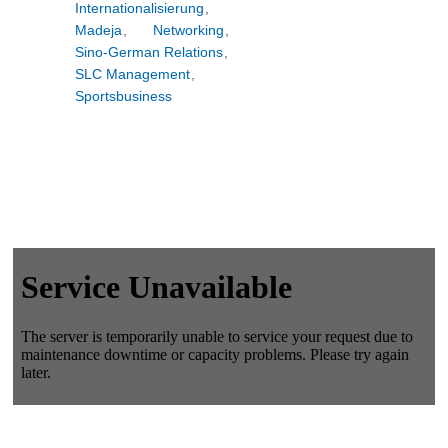
Internationalisierung
,
Madeja
,
Networking
,
Sino-German Relations
,
SLC Management
,
Sportsbusiness